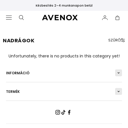
Kézbesítés 2–4 munkanapon belül
NADRÁGOK
SZŰRŐ
KIEMELT
Unfortunately, there is no products in this category yet!
Új
megjelenések
INFORMÁCIÓ
Legnépszerűbbek
Fekete
leggings
TERMÉK
VÁSÁRLÁS
KATEGÓRIA
SZERINT