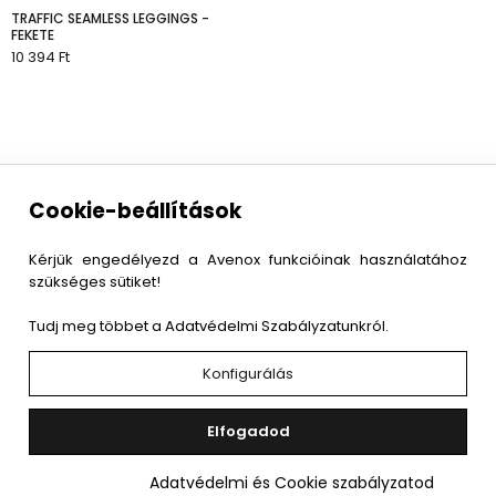
TRAFFIC SEAMLESS LEGGINGS -
FEKETE
10 394 Ft
KOSÁRBA
INFORMÁCIÓ
Cookie-beállítások
TERMÉK
Kérjük engedélyezd a Avenox funkcióinak használatához
szükséges sütiket!
Tudj meg többet a Adatvédelmi Szabályzatunkról.
Konfigurálás
Elfogadod
© 2026
Avenox
|
Minden jog fenntartva.
Adatvédelmi és Cookie szabályzatod