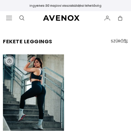
Ingyenes 30 napos visszaküldési lehetőség
Kézbesítés 2–4 munkanapon belül
FEKETE LEGGINGS
SZŰRŐ
KIEMELT
Új
megjelenések
Legnépszerűbbek
Fekete
leggings
VÁSÁRLÁS
KATEGÓRIA
SZERINT